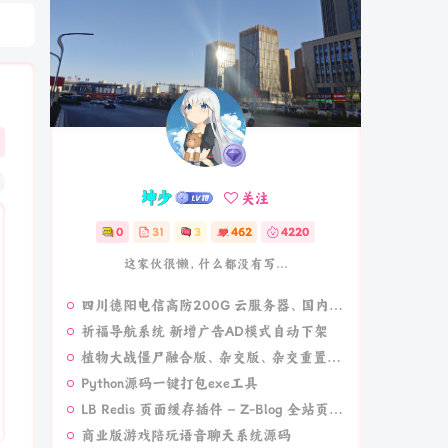
坤少
关注
0
31
3
462
4220
这家伙很懒，什么都没有写...
四川德阳电信高防200G 云服务器、国内云、
祈福导航系统 新增广告AD模式自动下架
植物大战僵尸融合版、杂交版、杂交重置版 安卓+PC电脑版最新版
Python源码一键打包exe工具
LB Redis 页面缓存插件 – Z-Blog 全站页面加速插件
商业版游戏陪玩语音聊天系统源码