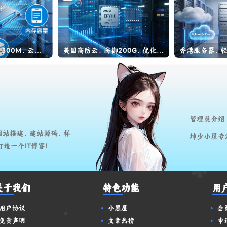
宁波电信大带宽、300M、云服务器
美国高防云、防御200G、优化高防、美国vps
香港服务器、
管理员介绍
网站搭建、建站源码、样
坤少小屋专
造一个IT博客!
关于我们
特色功能
用
用户协议
小黑屋
会
免责声明
文章热榜
申