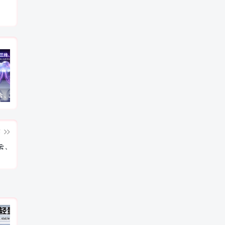
绍兴BGP云、三线、多线_坤少云
美国高防云、防御200G、优化高防、美国vps
小鸡主机 – 永久免费的虚拟主机
篇
云、