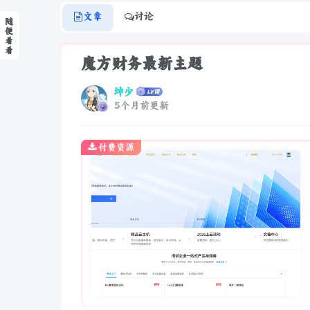
文章
讨论
随
便
看
看
魔方财务最新主题
坤少
5个月前更新
付费资源