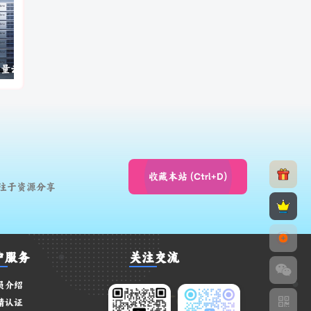
轻量云、大带宽
大带宽500m，十堰，成都，深圳，宁波，内蒙，云服务器
一直很安静
希林娜依高
收藏本站 (Ctrl+D)
作词 : 方文山
注于资源分享
作曲 : 如花如岳
原唱 : 阿桑
00:00
04:03
制作人 : 胡皓
配唱制作人 : 胡皓
户服务
关注交流
一直很安静
04:03
编曲 : 胡皓/张兆阳
希林娜依高
员介绍
钢琴 : 胡皓
岁月神偷
请认证
04:04
弦乐编写 : 胡皓/顾云畅@光合声动