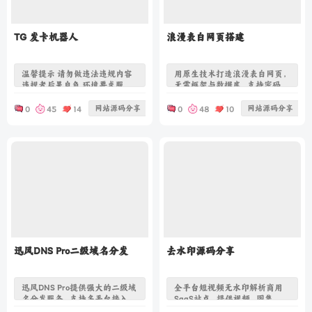
TG 发卡机器人
浪漫表白网页搭建
温馨提示 请勿做违法违规内容
用原生技术打造浪漫表白网页，
违规者后果自负 环境要求服务
无需框架与数据库，支持密码解
器：Linux
锁、樱花飘落、背景音乐、烟花
CentOS7+/Debian/Ubuntu，必
动画及自定义弹窗，爱心粒子爆
网站源码分享
网站源码分享
0
45
14
0
48
10
须海外服务器运行环境：
炸效果惊艳，适合表白、纪念日
PHP7.4+ MySQL5.7 + Nginx必
等场合。
备工具：Composer、TG 机器
人 Token（@BotFather 申请）
域名：SSL 证书（必须 HTTPS，
TG 接口强制） PHP 环境配置
（必做）1. 点击 【软件商店】
迅风DNS Pro二级域名分发
去水印源码分享
迅风DNS Pro提供强大的二级域
全平台短视频无水印解析商用
名分发服务，支持多平台接入、
SaaS站点，提供视频、图集、封
批量域名解析、一站式配置管
面、文案一键解析下载服务。支