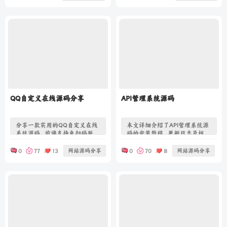
件、RAID技术及专业机构服务，
丽技能。在无尽的冒险中，收集
助您快速找回丢失数据。
40余名神话英雄，升级装备，揭
开隐藏真相，为和平而战！
QQ自定义在线源码分享
API管理系统源码
分享一款实用的QQ自定义在线
本文详细介绍了API管理系统源
系统源码，前端支持免扫码登
码的安装教程、更新日志及核心
录，显示使用次数与到期时间，
功能优化，包括QPS限速、安全
卡密激活权限灵活。后台功能强
加固、界面简洁化改造及移动端
网站源码分享
网站源码分享
0
77
13
0
70
8
大，可生成多种卡密类型，管理
适配，助力开发者快速搭建高效
用户权限，支持批量导出，轻松
稳定的API管理平台。
实现自定义修改。