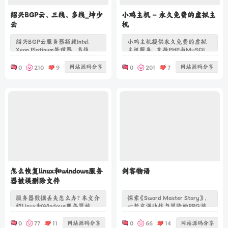
绍兴BGP云、三线、多线_坤少
小鸡主机 – 永久免费的虚拟主
云
机
绍兴BGP云服务器搭载Intel
小鸡主机提供永久免费的虚拟
Xeon Platinum处理器，多线
主机服务，支持PHP与MySQL，
BGP接入实现低延迟高可用，配
兼容WordPress等主流程序。提
备SSD存储与DDoS防御，满足
供香港、美国、国内多节点，免
网站源码分享
网站源码分享
0
210
9
0
201
7
不同业务场景需求。
费SSL与每日备份，确保数据安
全，访问速度稳定，适合不同业
务需求。
怎么恢复linux和windows服务
剑客物语
器被误删除文件
服务器数据丢失怎么办？本文介
探索《Sword Master Story》，
绍Linux和Windows服务器被误
一款充满动作与冒险的RPG游
删除文件的恢复方法，包括备份
戏。解锁全角色，招募女神同
恢复、硬件修复、数据恢复软
伴，享受二刀流带来的速度与华
网站源码分享
网站源码分享
0
77
11
0
66
14