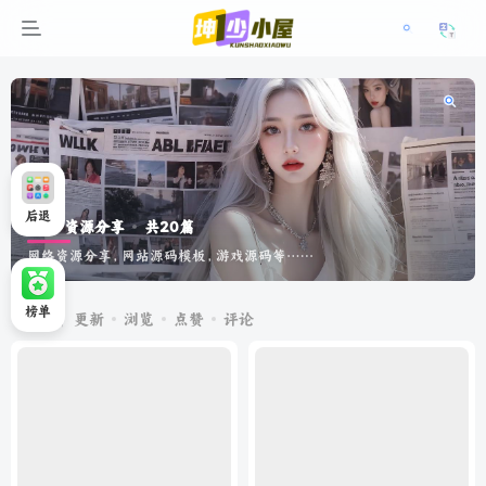
后退
资源分享
共20篇
网络资源分享，网站源码模板，游戏源码等……
榜单
排序
更新
浏览
点赞
评论