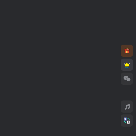
我的服务
头像框
购物车
我的等级
官方认证
功能设置
消息通知
个人资料
打赏收款
账户安全
坤少小屋
WWW.KSBKW.CN
版权所有Copyright © 2026 坤少小屋 保留资源解释权